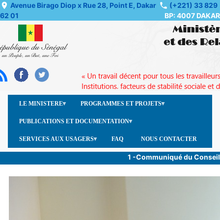
Skip
Avenue Birago Diop x Rue 28, Point E, Dakar
(+221) 33 829
62 01
BP: 4007 DAKAR
to
main
content
LE MINISTERE
PROGRAMMES ET PROJETS
PUBLICATIONS ET DOCUMENTATION
SERVICES AUX USAGERS
FAQ
NOUS CONTACTER
1 -Communiqué du Conseil des Mi